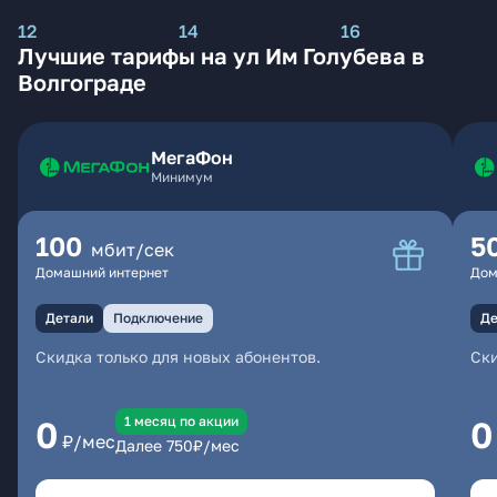
12
14
16
Лучшие тарифы на ул Им Голубева в
Волгограде
МегаФон
Минимум
100
5
мбит/сек
Домашний интернет
Дом
Детали
Подключение
Де
Скидка только для новых абонентов.
Ски
1 месяц по акции
0
0
₽/мес
Далее
750
₽/мес