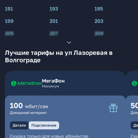
191
193
195
199
201
203
205
207
209
Лучшие тарифы на ул Лазоревая в
Волгограде
МегаФон
Минимум
100
5
мбит/сек
Домашний интернет
Дом
Детали
Подключение
Де
Скидка только для новых абонентов.
Ски