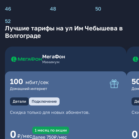
46
48
50
52
Лучшие тарифы на ул Им Чебышева в
Волгограде
МегаФон
Минимум
100
5
мбит/сек
Домашний интернет
Дом
Детали
Подключение
Де
Скидка только для новых абонентов.
Ски
1 месяц по акции
0
0
₽/мес
Далее
750
₽/мес