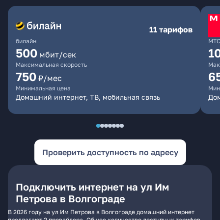
11 тарифов
билайн
МТ
500
1
мбит/сек
Максимальная скорость
Мак
750
6
₽/мес
Минимальная цена
Мин
Домашний интернет, ТВ, мобильная связь
Дом
Проверить доступность по адресу
Подключить интернет на ул Им
Петрова в Волгограде
В 2026 году на ул Им Петрова в Волгограде домашний интернет
предлагают 2 провайдера. Общее количество доступных тарифов -