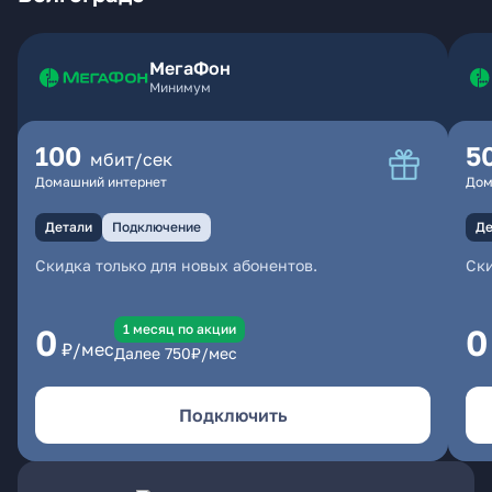
МегаФон
Минимум
100
5
мбит/сек
Домашний интернет
Дом
Детали
Подключение
Де
Скидка только для новых абонентов.
Ски
1 месяц по акции
0
0
₽/мес
Далее
750
₽/мес
Подключить