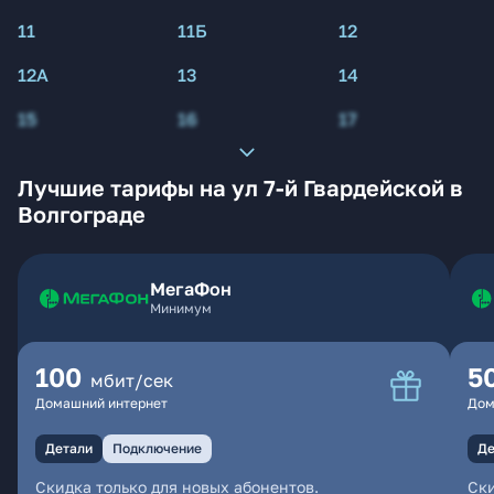
11
11Б
12
12А
13
14
15
16
17
Лучшие тарифы на ул 7-й Гвардейской в
Волгограде
МегаФон
Минимум
100
5
мбит/сек
Домашний интернет
Дом
Детали
Подключение
Де
Скидка только для новых абонентов.
Ски