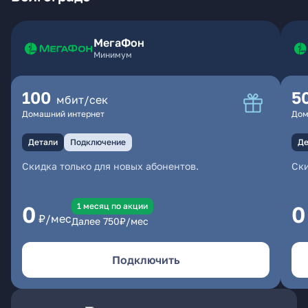
МегаФон
Минимум
100
5
мбит/сек
Домашний интернет
Дом
Детали
Подключение
Де
Скидка только для новых абонентов.
Ски
1 месяц по акции
0
0
₽/мес
Далее
750
₽/мес
Подключить