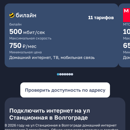
11 тарифов
билайн
МТ
500
1
мбит/сек
Максимальная скорость
Мак
750
6
₽/мес
Минимальная цена
Мин
Домашний интернет, ТВ, мобильная связь
Дом
Проверить доступность по адресу
Подключить интернет на ул
Станционная в Волгограде
В 2026 году на ул Станционная в Волгограде домашний интернет
предлагают 2 провайдера. Общее количество доступных тарифов -