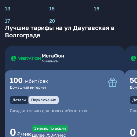
13
15
16
17
20
Лучшие тарифы на ул Даугавская в
Волгограде
МегаФон
Минимум
100
5
мбит/сек
Домашний интернет
Дом
Детали
Подключение
Де
Скидка только для новых абонентов.
Ски
1 месяц по акции
0
0
₽/мес
Далее
750
₽/мес