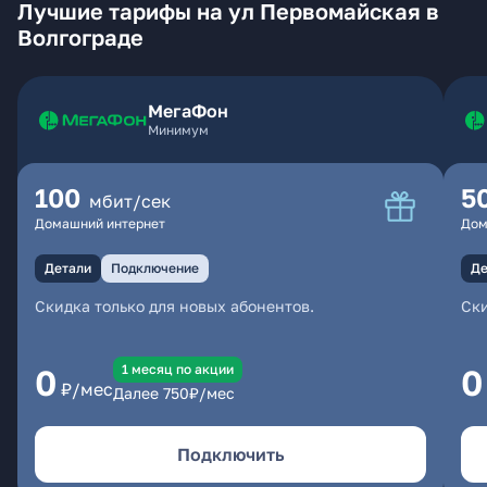
Лучшие тарифы на ул Первомайская в
Волгограде
МегаФон
Минимум
100
5
мбит/сек
Домашний интернет
Дом
Детали
Подключение
Де
Скидка только для новых абонентов.
Ски
1 месяц по акции
0
0
₽/мес
Далее
750
₽/мес
Подключить