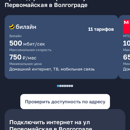
Первомайская в Волгограде
11 тарифов
билайн
МТ
500
1
мбит/сек
Максимальная скорость
Мак
750
6
₽/мес
Минимальная цена
Мин
Домашний интернет, ТВ, мобильная связь
Дом
Проверить доступность по адресу
Подключить интернет на ул
Первомайская в Волгограде