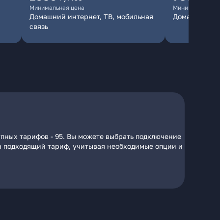
Минимальная цена
Минимальная ц
Домашний интернет, ТВ, мобильная
Домашний ин
связь
упных тарифов - 95. Вы можете выбрать подключение
 на подходящий тариф, учитывая необходимые опции и