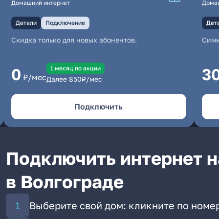
Домашний интернет
Дома
Детали
Подключение
Дет
Скидка только для новых абонентов.
Симк
1 месяц по акции
0
3
₽/мес
Далее
850
₽/мес
Подключить
Подключить интернет н
в Волгограде
Выберите свой дом: кликните по номер