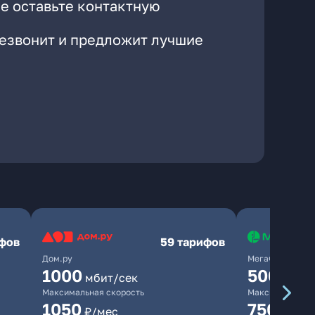
е оставьте контактную
резвонит и предложит лучшие
ифов
59 тарифов
Дом.ру
МегаФон
1000
500
мбит/сек
мбит/
Максимальная скорость
Максимальная 
1050
750
₽/мес
₽/мес