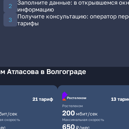
Заполните данные: в открывшемся окн
информацию
Получите консультацию: оператор пе
тарифы
м Атласова в Волгограде
21 тариф
13 тар
Ростелеком
200
бит/сек
мбит/сек
я скорость
Максимальная скорость
650
мес
₽/мес