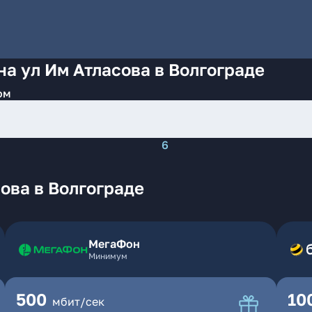
на ул Им Атласова в Волгограде
ом
6
ова в Волгограде
МегаФон
Минимум
500
10
мбит/сек