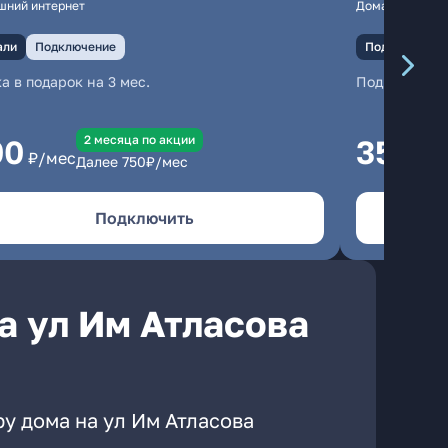
шний интернет
Домашний инте
али
Подключение
Подключение
а в подарок на 3 мес.
Подключени
2 месяцa по акции
00
350
₽/мес
₽/м
Далее
750
₽/мес
Подключить
а ул Им Атласова
у дома на ул Им Атласова