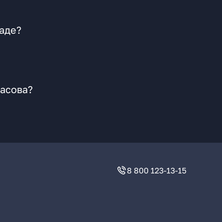
аде?
ласова?
8 800 123-13-15