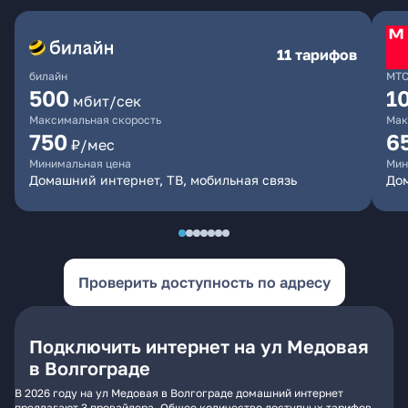
11 тарифов
билайн
МТ
500
1
мбит/сек
Максимальная скорость
Мак
750
6
₽/мес
Минимальная цена
Мин
Домашний интернет, ТВ, мобильная связь
Дом
Проверить доступность по адресу
Подключить интернет на ул Медовая
в Волгограде
В 2026 году на ул Медовая в Волгограде домашний интернет
предлагают 3 провайдера. Общее количество доступных тарифов -