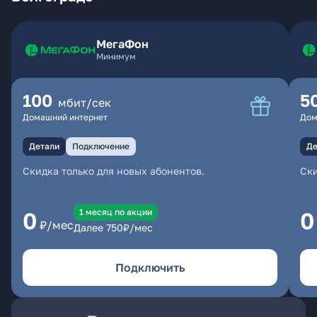
МегаФон
Минимум
100
5
мбит/сек
Домашний интернет
Дом
Детали
Подключение
Де
Скидка только для новых абонентов.
Ски
1 месяц по акции
0
0
₽/мес
Далее
750
₽/мес
Подключить