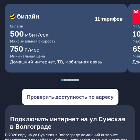
11 тарифов
билайн
МТ
500
1
мбит/сек
Максимальная скорость
Мак
750
6
₽/мес
Минимальная цена
Мин
Домашний интернет, ТВ, мобильная связь
Дом
Проверить доступность по адресу
Подключить интернет на ул Сумская
в Волгограде
В 2026 году на ул Сумская в Волгограде домашний интернет
предлагают 3 провайдера. Общее количество доступных тарифов -