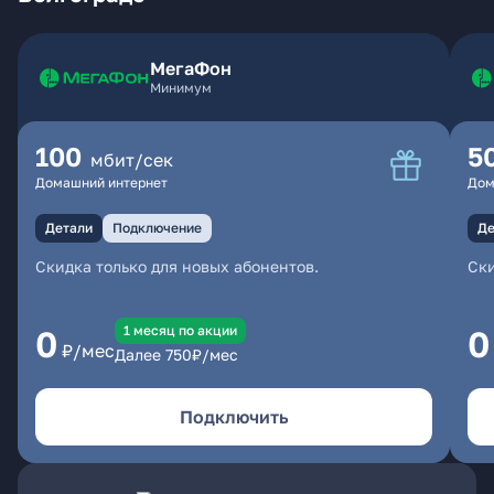
МегаФон
Минимум
100
5
мбит/сек
Домашний интернет
Дом
Детали
Подключение
Де
Скидка только для новых абонентов.
Ски
1 месяц по акции
0
0
₽/мес
Далее
750
₽/мес
Подключить