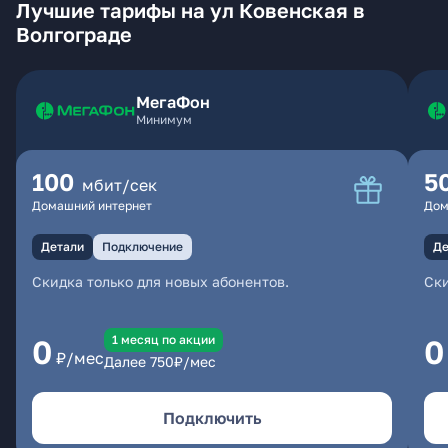
Лучшие тарифы на ул Ковенская в
Волгограде
МегаФон
Минимум
100
5
мбит/сек
Домашний интернет
Дом
Детали
Подключение
Де
Скидка только для новых абонентов.
Ски
1 месяц по акции
0
0
₽/мес
Далее
750
₽/мес
Подключить