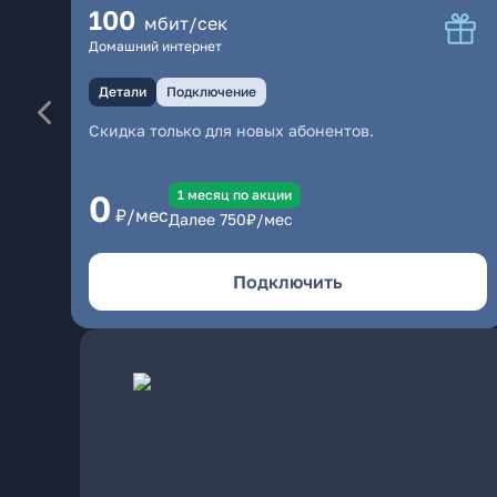
100
мбит/сек
Домашний интернет
Детали
Подключение
Скидка только для новых абонентов.
1 месяц по акции
0
₽/мес
Далее
750
₽/мес
Подключить