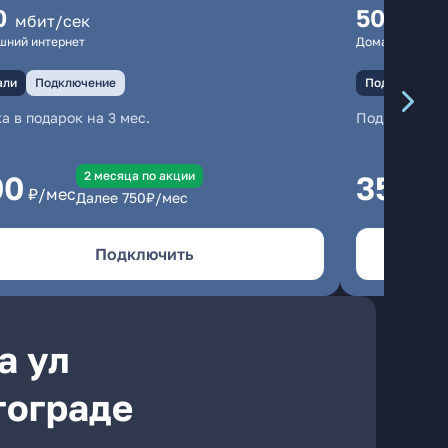
0
500
мбит/сек
мбит
шний интернет
Домашний инте
али
Подключение
Подключение
а в подарок на 3 мес.
Подключени
2 месяцa по акции
00
350
₽/мес
₽/м
Далее
750
₽/мес
Подключить
а ул
гограде