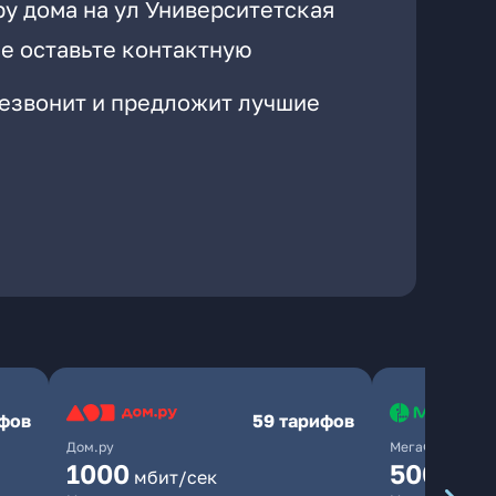
ру дома на ул Университетская
е оставьте контактную
резвонит и предложит лучшие
ифов
59 тарифов
Дом.ру
МегаФон
1000
500
мбит/сек
мбит/