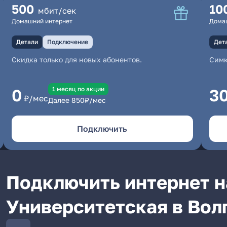
500
10
мбит/сек
Домашний интернет
Дома
Детали
Подключение
Дет
Скидка только для новых абонентов.
Симк
1 месяц по акции
0
3
₽/мес
Далее
850
₽/мес
Подключить
Подключить интернет н
Университетская в Вол