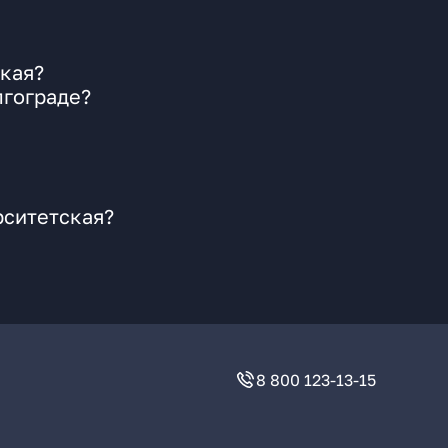
ская?
лгограде?
рситетская?
8 800 123-13-15