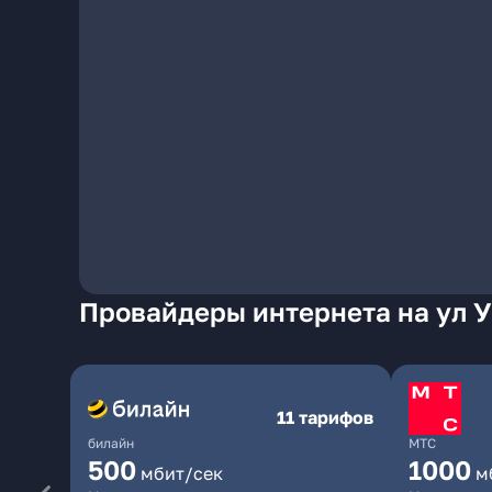
Провайдеры интернета на ул У
11 тарифов
билайн
МТС
500
1000
мбит/сек
м