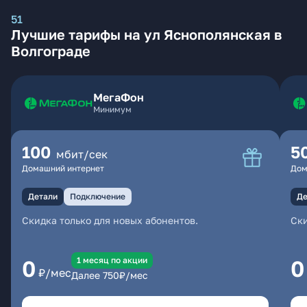
51
Лучшие тарифы на ул Яснополянская в
Волгограде
МегаФон
Минимум
100
5
мбит/сек
Домашний интернет
Дом
Детали
Подключение
Де
Скидка только для новых абонентов.
Ски
1 месяц по акции
0
0
₽/мес
Далее
750
₽/мес