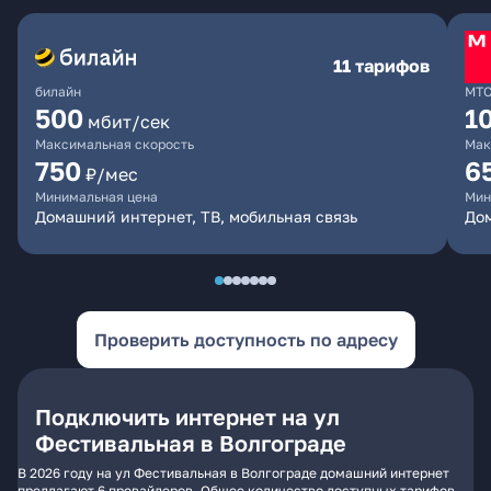
11 тарифов
билайн
МТ
500
1
мбит/сек
Максимальная скорость
Мак
750
6
₽/мес
Минимальная цена
Мин
Домашний интернет, ТВ, мобильная связь
Дом
Проверить доступность по адресу
Подключить интернет на ул
Фестивальная в Волгограде
В 2026 году на ул Фестивальная в Волгограде домашний интернет
предлагают 6 провайдеров. Общее количество доступных тарифов -