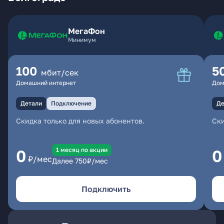
МегаФон
Минимум
100
5
мбит/сек
Домашний интернет
Дом
Детали
Подключение
Де
Скидка только для новых абонентов.
Ски
1 месяц по акции
0
0
₽/мес
Далее
750
₽/мес
Подключить