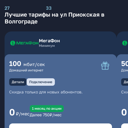
27
33
Лучшие тарифы на ул Приокская в
Волгограде
МегаФон
Минимум
100
5
мбит/сек
Домашний интернет
Дом
Детали
Подключение
Де
Скидка только для новых абонентов.
Ски
1 месяц по акции
0
0
₽/мес
Далее
750
₽/мес