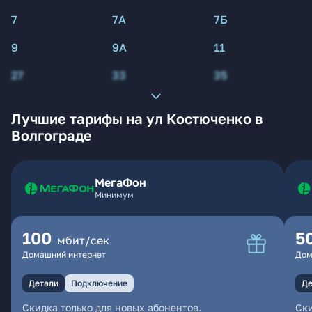
7
7А
7Б
9
9А
11
27
33
35
Лучшие тарифы на ул Костюченко в
Волгограде
МегаФон
Минимум
100
5
мбит/сек
Домашний интернет
Дом
Детали
Подключение
Де
Скидка только для новых абонентов.
Ски