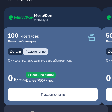
МегаФон
Минимум
100
5
мбит/сек
Домашний интернет
Дом
Детали
Подключение
Де
Скидка только для новых абонентов.
Ски
1 месяц по акции
0
0
₽/мес
Далее
750
₽/мес
Подключить