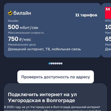
11 тарифов
билайн
МТ
500
1
мбит/сек
Максимальная скорость
Мак
750
6
₽/мес
Минимальная цена
Мин
Домашний интернет, ТВ, мобильная связь
Дом
Проверить доступность по адресу
Подключить интернет на ул
Ужгородская в Волгограде
В 2026 году на ул Ужгородская в Волгограде домашний интернет
предлагают 2 провайдера. Общее количество доступных тарифов -