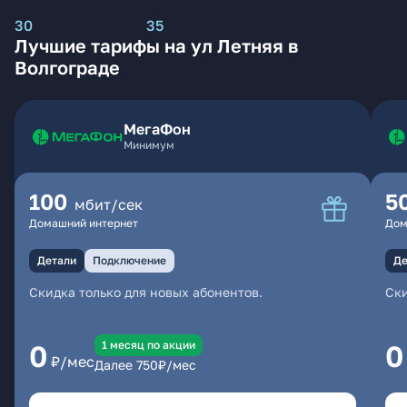
30
35
Лучшие тарифы на ул Летняя в
Волгограде
МегаФон
Минимум
100
5
мбит/сек
Домашний интернет
Дом
Детали
Подключение
Де
Скидка только для новых абонентов.
Ски
1 месяц по акции
0
0
₽/мес
Далее
750
₽/мес