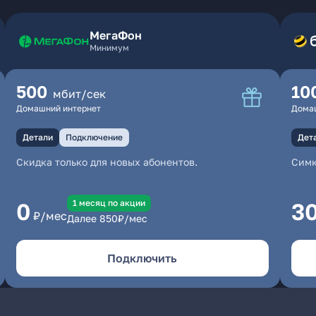
МегаФон
Минимум
500
10
мбит/сек
Домашний интернет
Дома
Детали
Подключение
Дет
Скидка только для новых абонентов.
Симк
1 месяц по акции
0
3
₽/мес
Далее
850
₽/мес
Подключить