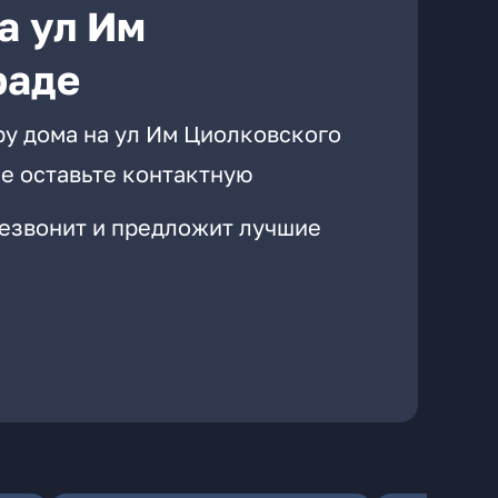
а ул Им
раде
ру дома на ул Им Циолковского
е оставьте контактную
резвонит и предложит лучшие