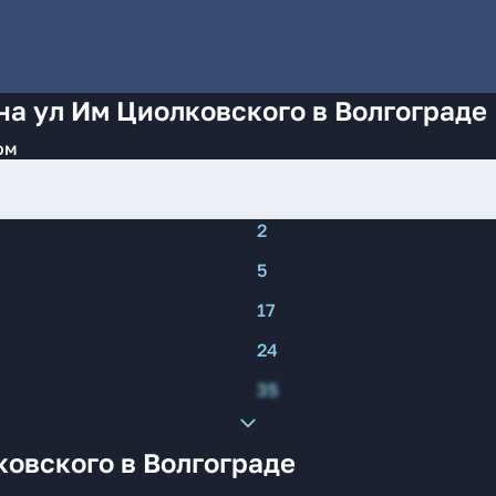
на ул Им Циолковского в Волгограде
ом
2
5
17
24
35
овского в Волгограде