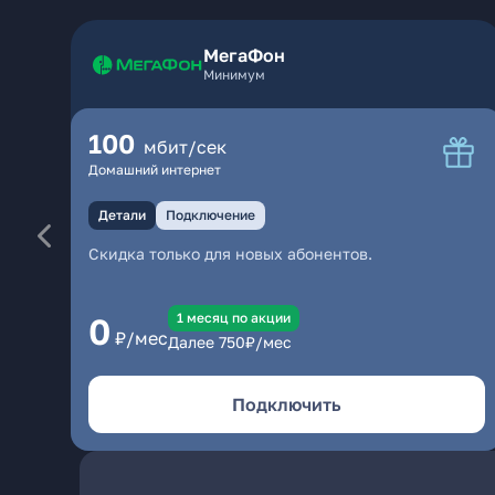
МегаФон
Минимум
100
мбит/сек
Домашний интернет
Детали
Подключение
Скидка только для новых абонентов.
1 месяц по акции
0
₽/мес
Далее
750
₽/мес
Подключить