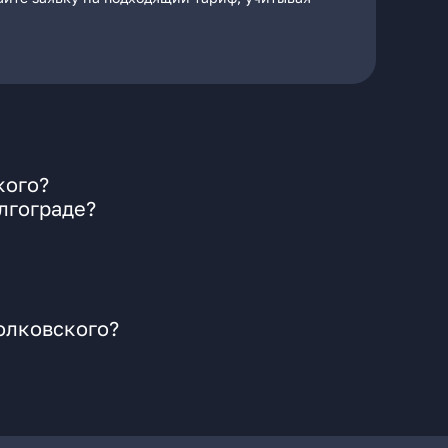
кого?
лгограде?
олковского?