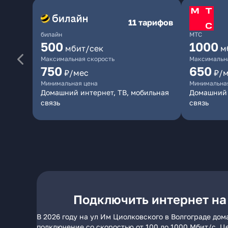
11 тарифов
билайн
МТС
500
1000
мбит/сек
м
Максимальная скорость
Максимальна
750
650
₽/мес
₽/
Минимальная цена
Минимальна
Домашний интернет, ТВ, мобильная
Домашний 
связь
связь
Подключить интернет на
В 2026 году на ул Им Циолковского в Волгограде до
подключение со скоростью от 100 до 1000 Мбит/с. Ц