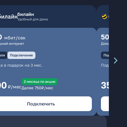
билайн
Удобный для дома
0
500
мбит/сек
мбит
шний интернет
Домашний инте
али
Подключение
Подключение
а в подарок на 3 мес.
Подключени
2 месяцa по акции
00
350
₽/мес
₽/м
Далее
750
₽/мес
Подключить