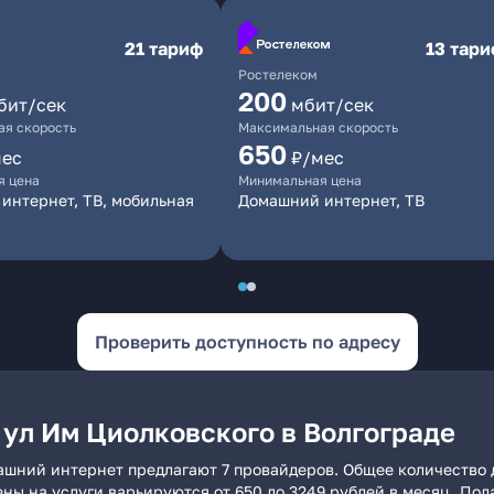
21 тариф
13 тар
Ростелеком
200
бит/сек
мбит/сек
я скорость
Максимальная скорость
650
мес
₽/мес
я цена
Минимальная цена
интернет, ТВ, мобильная
Домашний интернет, ТВ
Проверить доступность по адресу
 ул Им Циолковского в Волгограде
машний интернет предлагают 7 провайдеров. Общее количество 
ены на услуги варьируются от 650 до 3249 рублей в месяц. По