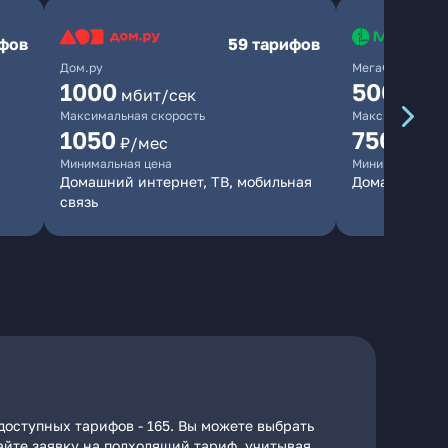
ифов
59 тарифов
Дом.ру
МегаФон
1000
500
мбит/сек
мбит/
Максимальная скорость
Максимальная 
1050
750
₽/мес
₽/мес
Минимальная цена
Минимальная ц
Домашний интернет, ТВ, мобильная
Домашний ин
связь
доступных тарифов - 165. Вы можете выбрать
дайте заявку на подходящий тариф, учитывая