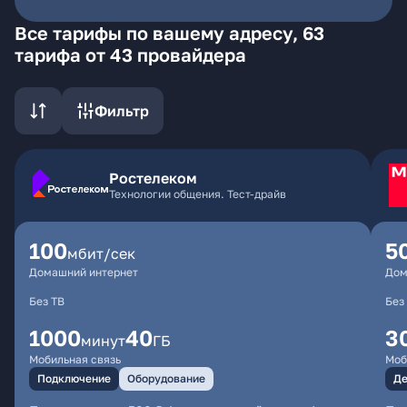
Все тарифы по вашему адресу, 63
тарифа от 43 провайдера
Фильтр
Ростелеком
Технологии общения. Тест-драйв
100
5
мбит/сек
Домашний интернет
Дом
Без ТВ
Без
1000
40
3
минут
ГБ
Мобильная связь
Моб
Подключение
Оборудование
Де