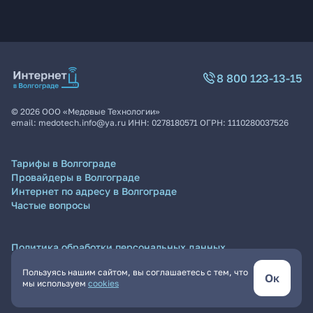
8 800 123-13-15
©
2026
ООО «Медовые Технологии»
email:
medotech.info@ya.ru
ИНН:
0278180571
ОГРН:
1110280037526
Тарифы в Волгограде
Провайдеры в Волгограде
Интернет по адресу в Волгограде
Частые вопросы
Политика обработки персональных данных
Согласие на обработку персональных данных
Пользуясь нашим сайтом, вы соглашаетесь с тем, что
Пользовательское соглашение
Ок
мы используем
cookies