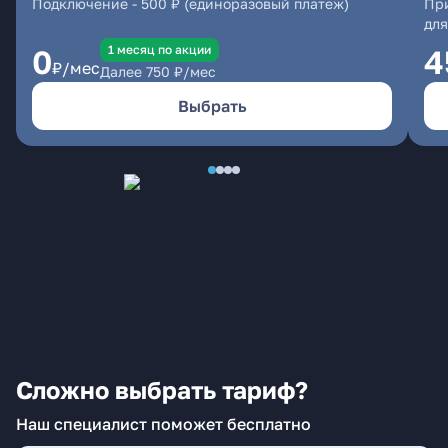
Подключение
-
500 ₽ (единоразовый платеж)
При
для
1 месяц по акции
0
4
₽/мес
Далее
750
₽/мес
Выбрать
Сложно выбрать тариф?
Наш специалист поможет бесплатно