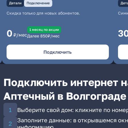
Детали
Подключение
Дет
Скидка только для новых абонентов.
Симк
1 месяц по акции
0
3
₽/мес
Далее
850
₽/мес
Подключить
Подключить интернет н
Аптечный в Волгограде
Выберите свой дом: кликните по номе
Заполните данные: в открывшемся окн
информацию