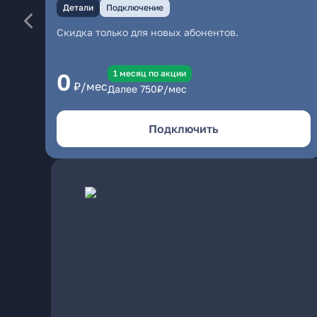
Детали
Подключение
Скидка только для новых абонентов.
1 месяц по акции
0
₽/мес
Далее
750
₽/мес
Подключить