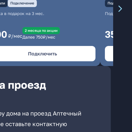
али
Подключение
Подключение
а в подарок на 3 мес.
Подключени
2 месяцa по акции
00
350
₽/мес
₽/м
Далее
750
₽/мес
Подключить
а проезд
ру дома на проезд Аптечный
е оставьте контактную