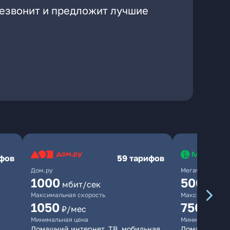
резвонит и предложит лучшие
ифов
59 тарифов
Дом.ру
МегаФон
1000
500
мбит/сек
мбит/
Максимальная скорость
Максимальная 
1050
750
₽/мес
₽/мес
Минимальная цена
Минимальная ц
Домашний интернет, ТВ, мобильная
Домашний ин