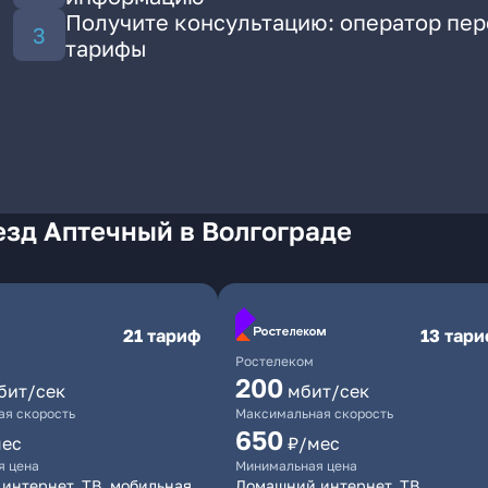
Получите консультацию: оператор пе
тарифы
езд Аптечный в Волгограде
21 тариф
13 тар
Ростелеком
200
бит/сек
мбит/сек
я скорость
Максимальная скорость
650
мес
₽/мес
я цена
Минимальная цена
интернет, ТВ, мобильная
Домашний интернет, ТВ