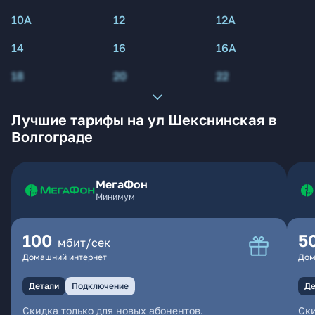
10А
12
12А
14
16
16А
18
20
22
Лучшие тарифы на ул Шекснинская в
Волгограде
МегаФон
Минимум
100
5
мбит/сек
Домашний интернет
Дом
Детали
Подключение
Де
Скидка только для новых абонентов.
Ски