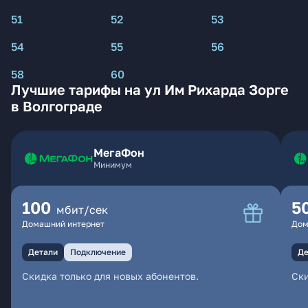
51
52
53
54
55
56
58
60
Лучшие тарифы на ул Им Рихарда Зорге
в Волгограде
МегаФон
Минимум
100
5
мбит/сек
Домашний интернет
Дом
Детали
Подключение
Де
Скидка только для новых абонентов.
Ски