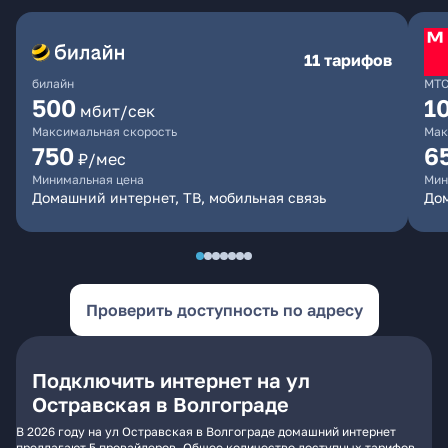
11 тарифов
билайн
МТ
500
1
мбит/сек
Максимальная скорость
Мак
750
6
₽/мес
Минимальная цена
Мин
Домашний интернет, ТВ, мобильная связь
Дом
Проверить доступность по адресу
Подключить интернет на ул
Остравская в Волгограде
В 2026 году на ул Остравская в Волгограде домашний интернет
предлагают 5 провайдеров. Общее количество доступных тарифов -