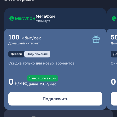
МегаФон
Минимум
100
5
мбит/сек
Домашний интернет
Дом
Детали
Подключение
Де
Скидка только для новых абонентов.
Ски
1 месяц по акции
0
0
₽/мес
Далее
750
₽/мес
Подключить