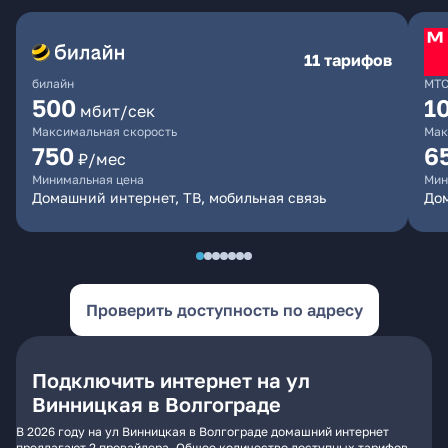
11 тарифов
билайн
МТ
500
1
мбит/сек
Максимальная скорость
Мак
750
6
₽/мес
Минимальная цена
Мин
Домашний интернет, ТВ, мобильная связь
Дом
Проверить доступность по адресу
Подключить интернет на ул
Винницкая в Волгограде
В 2026 году на ул Винницкая в Волгограде домашний интернет
предлагают 2 провайдера. Общее количество доступных тарифов -