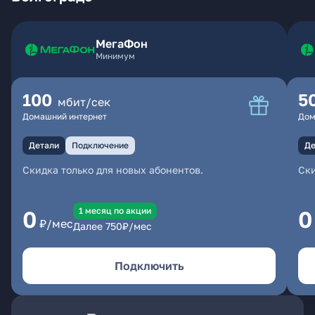
МегаФон
Минимум
100
5
мбит/сек
Домашний интернет
Дом
Детали
Подключение
Де
Скидка только для новых абонентов.
Ски
1 месяц по акции
0
0
₽/мес
Далее
750
₽/мес
Подключить