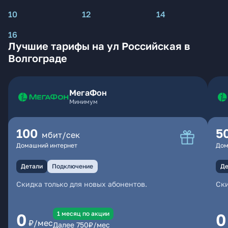
10
12
14
16
Лучшие тарифы на ул Российская в
Волгограде
МегаФон
Минимум
100
5
мбит/сек
Домашний интернет
Дом
Детали
Подключение
Де
Скидка только для новых абонентов.
Ски
1 месяц по акции
0
0
₽/мес
Далее
750
₽/мес