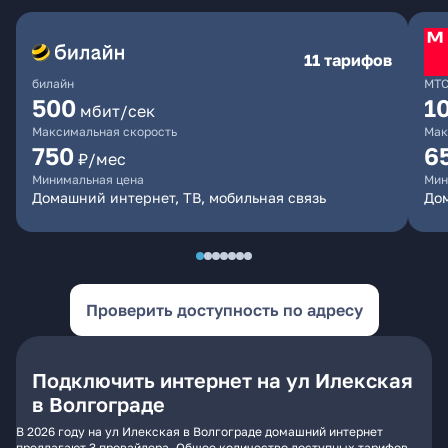
11 тарифов
билайн
МТ
500
1
мбит/сек
Максимальная скорость
Мак
750
6
₽/мес
Минимальная цена
Мин
Домашний интернет, ТВ, мобильная связь
Дом
Проверить доступность по адресу
Подключить интернет на ул Илекская
в Волгограде
В 2026 году на ул Илекская в Волгограде домашний интернет
предлагают 3 провайдера. Общее количество доступных тарифов -