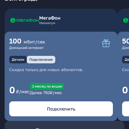
МегаФон
Минимум
100
5
мбит/сек
Домашний интернет
Дом
Детали
Подключение
Де
Скидка только для новых абонентов.
Ски
1 месяц по акции
0
0
₽/мес
Далее
750
₽/мес
Подключить