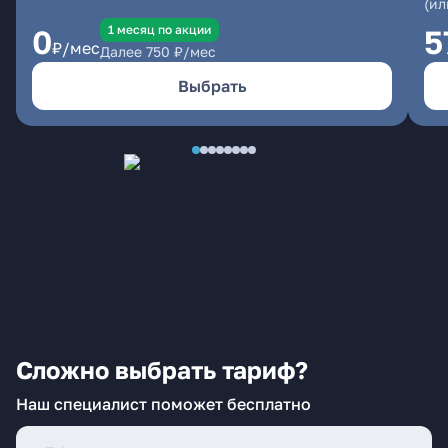
(ил
1 месяц по акции
0
5
₽/мес
Далее
750
₽/мес
Выбрать
Сложно выбрать тариф?
Наш специалист поможет бесплатно