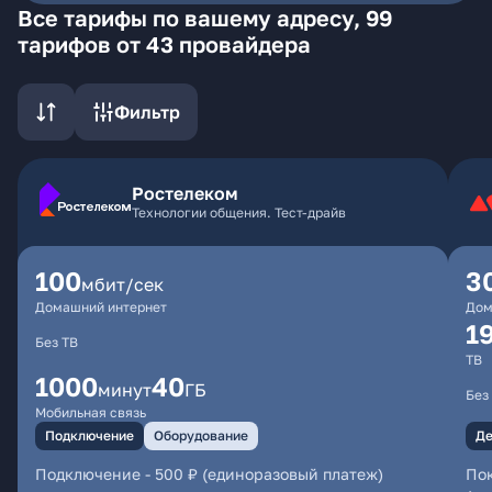
Все тарифы по вашему адресу, 99
тарифов от 43 провайдера
Фильтр
Ростелеком
Технологии общения. Тест-драйв
100
3
мбит/сек
Домашний интернет
Дом
1
Без ТВ
ТВ
1000
40
минут
ГБ
Без
Мобильная связь
Подключение
Оборудование
Де
Подключение
-
500 ₽ (единоразовый платеж)
Пок