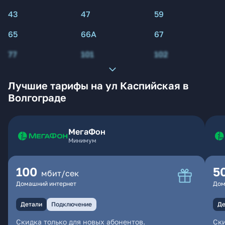
43
47
59
65
66А
67
77
101
102
Лучшие тарифы на ул Каспийская в
Волгограде
МегаФон
Минимум
100
5
мбит/сек
Домашний интернет
Дом
Детали
Подключение
Де
Скидка только для новых абонентов.
Ски