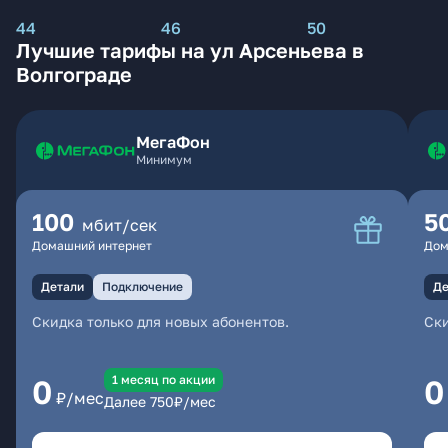
44
46
50
Лучшие тарифы на ул Арсеньева в
Волгограде
МегаФон
Минимум
100
5
мбит/сек
Домашний интернет
Дом
Детали
Подключение
Де
Скидка только для новых абонентов.
Ски
1 месяц по акции
0
0
₽/мес
Далее
750
₽/мес