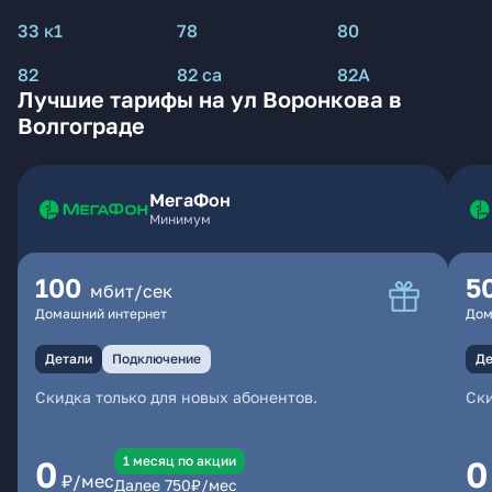
33 к1
78
80
82
82 са
82А
Лучшие тарифы на ул Воронкова в
Волгограде
МегаФон
Минимум
100
5
мбит/сек
Домашний интернет
Дом
Детали
Подключение
Де
Скидка только для новых абонентов.
Ски
1 месяц по акции
0
0
₽/мес
Далее
750
₽/мес