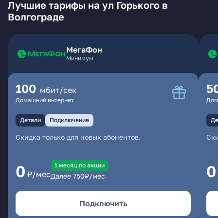
Лучшие тарифы на ул Горького в
Волгограде
МегаФон
Минимум
100
5
мбит/сек
Домашний интернет
Дом
Детали
Подключение
Де
Скидка только для новых абонентов.
Ски
1 месяц по акции
0
0
₽/мес
Далее
750
₽/мес
Подключить