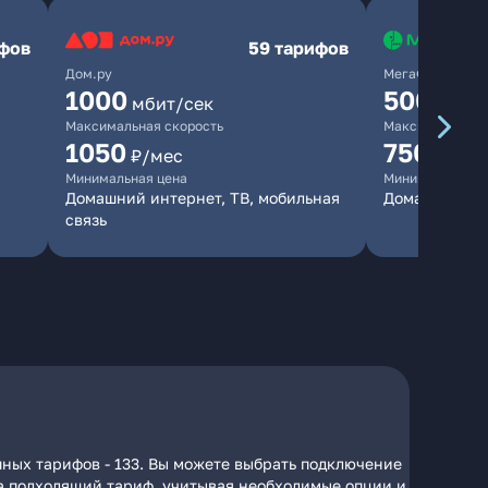
ифов
59 тарифов
Дом.ру
МегаФон
1000
500
мбит/сек
мбит/
Максимальная скорость
Максимальная 
1050
750
₽/мес
₽/мес
Минимальная цена
Минимальная ц
Домашний интернет, ТВ, мобильная
Домашний ин
связь
пных тарифов - 133. Вы можете выбрать подключение
 на подходящий тариф, учитывая необходимые опции и