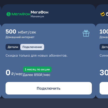
МегаФон
Минимум
500
10
мбит/сек
Домашний интернет
Дома
Детали
Подключение
Дет
Скидка только для новых абонентов.
Симк
1 месяц по акции
0
3
₽/мес
Далее
850
₽/мес
Подключить