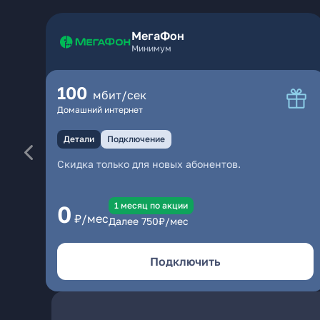
МегаФон
Минимум
100
мбит/сек
Домашний интернет
Детали
Подключение
Скидка только для новых абонентов.
1 месяц по акции
0
₽/мес
Далее
750
₽/мес
Подключить