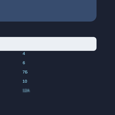
4
6
7Б
10
12А