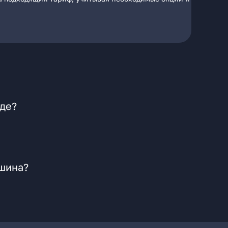
аде?
ушина?