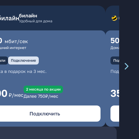
билайн
Удобный для дома
0
500
мбит/сек
мбит
шний интернет
Домашний инте
али
Подключение
Подключение
а в подарок на 3 мес.
Подключени
2 месяцa по акции
00
350
₽/мес
₽/м
Далее
750
₽/мес
Подключить