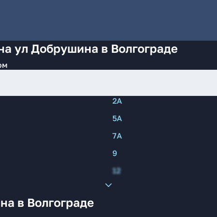
на ул Добрушина в Волгограде
ом
2А
5А
7А
9
12
на в Волгограде