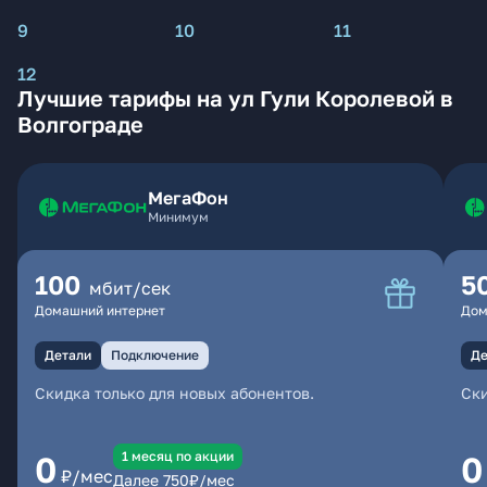
9
10
11
12
Лучшие тарифы на ул Гули Королевой в
Волгограде
МегаФон
Минимум
100
5
мбит/сек
Домашний интернет
Дом
Детали
Подключение
Де
Скидка только для новых абонентов.
Ски
1 месяц по акции
0
0
₽/мес
Далее
750
₽/мес