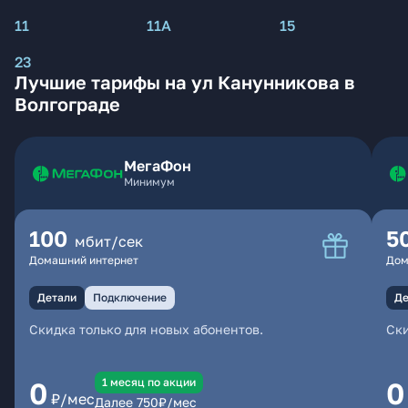
11
11А
15
23
Лучшие тарифы на ул Канунникова в
Волгограде
МегаФон
Минимум
100
5
мбит/сек
Домашний интернет
Дом
Детали
Подключение
Де
Скидка только для новых абонентов.
Ски
1 месяц по акции
0
0
₽/мес
Далее
750
₽/мес