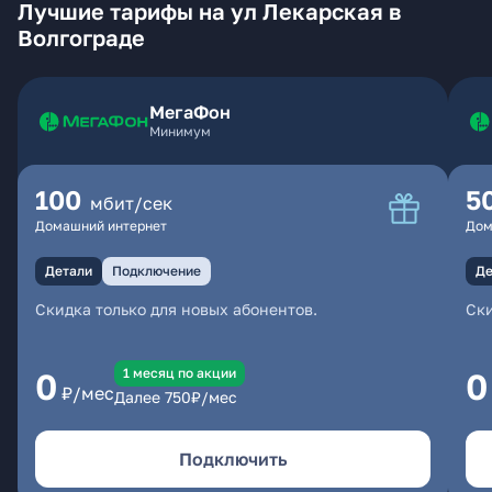
Лучшие тарифы на ул Лекарская в
Волгограде
МегаФон
Минимум
100
5
мбит/сек
Домашний интернет
Дом
Детали
Подключение
Де
Скидка только для новых абонентов.
Ски
1 месяц по акции
0
0
₽/мес
Далее
750
₽/мес
Подключить