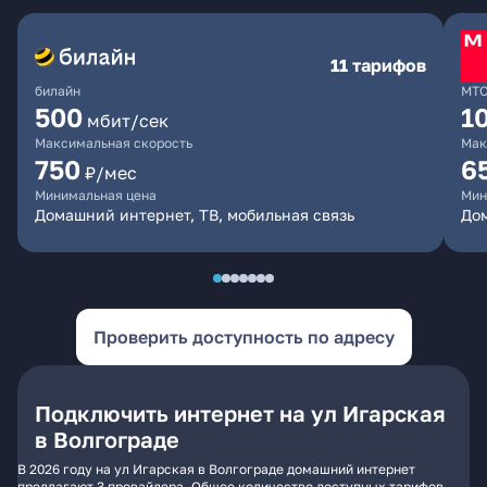
11 тарифов
билайн
МТ
500
1
мбит/сек
Максимальная скорость
Мак
750
6
₽/мес
Минимальная цена
Мин
Домашний интернет, ТВ, мобильная связь
Дом
Проверить доступность по адресу
Подключить интернет на ул Игарская
в Волгограде
В 2026 году на ул Игарская в Волгограде домашний интернет
предлагают 3 провайдера. Общее количество доступных тарифов -