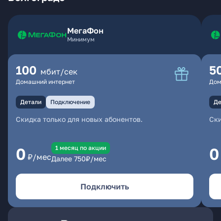
МегаФон
Минимум
100
5
мбит/сек
Домашний интернет
Дом
Детали
Подключение
Де
Скидка только для новых абонентов.
Ски
1 месяц по акции
0
0
₽/мес
Далее
750
₽/мес
Подключить