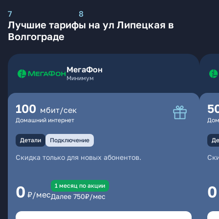
7
8
Лучшие тарифы на ул Липецкая в
Волгограде
МегаФон
Минимум
100
5
мбит/сек
Домашний интернет
Дом
Детали
Подключение
Де
Скидка только для новых абонентов.
Ски
1 месяц по акции
0
0
₽/мес
Далее
750
₽/мес