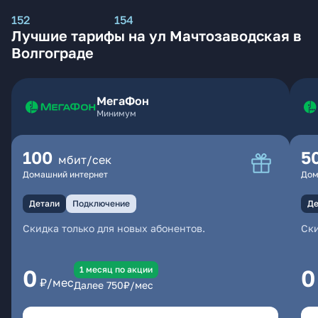
152
154
Лучшие тарифы на ул Мачтозаводская в
Волгограде
МегаФон
Минимум
100
5
мбит/сек
Домашний интернет
Дом
Детали
Подключение
Де
Скидка только для новых абонентов.
Ски
1 месяц по акции
0
0
₽/мес
Далее
750
₽/мес