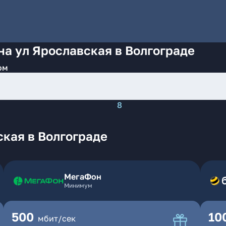
на ул Ярославская в Волгограде
ом
8
кая в Волгограде
МегаФон
Минимум
500
10
мбит/сек