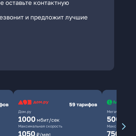
е оставьте контактную
резвонит и предложит лучшие
ифов
59 тарифов
Дом.ру
МегаФон
1000
500
мбит/сек
мбит/
Максимальная скорость
Максимальная 
1050
750
₽/мес
₽/мес