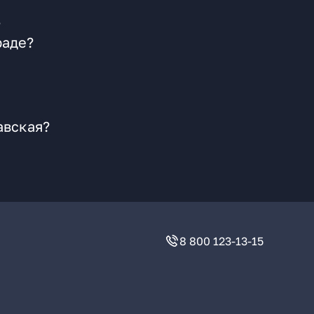
?
раде?
авская?
8 800 123-13-15