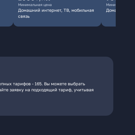
Минимальная цена
Минимальная ц
Домашний интернет, ТВ, мобильная
Домашний ин
связь
упных тарифов - 165. Вы можете выбрать
дайте заявку на подходящий тариф, учитывая