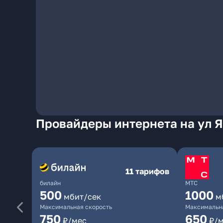
Провайдеры интернета на ул Я
11 тарифов
билайн
МТС
500
1000
мбит/сек
м
Максимальная скорость
Максимальна
750
650
₽/мес
₽/