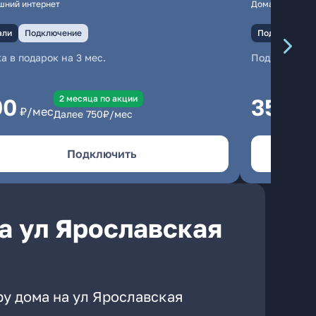
шний интернет
Домашний инте
али
Подключение
Подключение
а в подарок на 3 мес.
Подключени
2 месяцa по акции
00
350
₽/мес
₽/м
Далее
750
₽/мес
Подключить
а ул Ярославская
ру дома на ул Ярославская