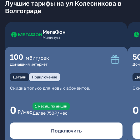
Лучшие тарифы на ул Колесникова в
Волгограде
МегаФон
Минимум
100
5
мбит/сек
Домашний интернет
Дом
Детали
Подключение
Де
Скидка только для новых абонентов.
Ски
1 месяц по акции
0
0
₽/мес
Далее
750
₽/мес
Подключить