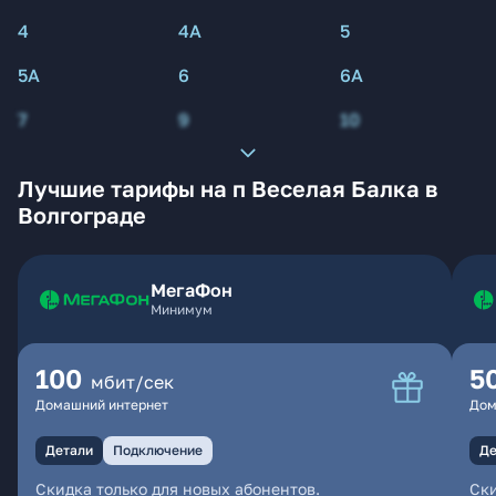
4
4А
5
5А
6
6А
7
9
10
Лучшие тарифы на п Веселая Балка в
Волгограде
МегаФон
Минимум
100
5
мбит/сек
Домашний интернет
Дом
Детали
Подключение
Де
Скидка только для новых абонентов.
Ски