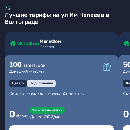
75
Лучшие тарифы на ул Им Чапаева в
Волгограде
МегаФон
Минимум
100
5
мбит/сек
Домашний интернет
Дом
Детали
Подключение
Де
Скидка только для новых абонентов.
Ски
1 месяц по акции
0
0
₽/мес
Далее
750
₽/мес