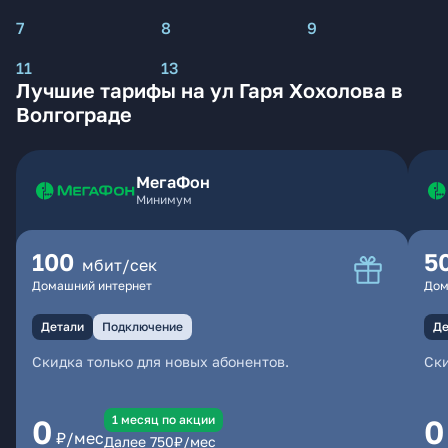
7
8
9
11
13
Лучшие тарифы на ул Гаря Хохолова в
Волгограде
МегаФон
Минимум
100
5
мбит/сек
Домашний интернет
Дом
Детали
Подключение
Де
Скидка только для новых абонентов.
Ски
1 месяц по акции
0
0
₽/мес
Далее
750
₽/мес