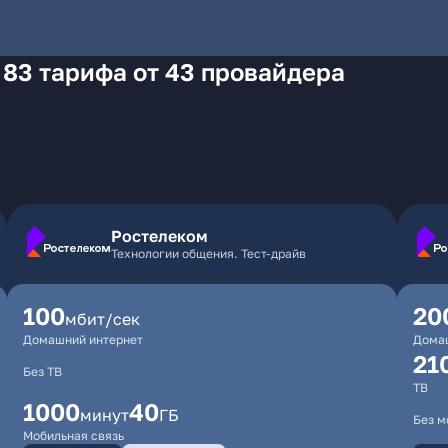
 83 тарифа от 43 провайдера
Ростелеком
Технологии общения. Тест-драйв
100
20
мбит/сек
Домашний интернет
Дома
21
Без ТВ
ТВ
1000
40
минут
ГБ
Без м
Мобильная связь