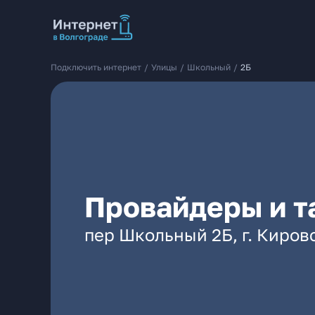
Подключить интернет
/
Улицы
/
Школьный
/
2Б
Провайдеры и т
пер Школьный 2Б, г. Киров