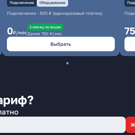
Подключение
Оборудование
Под
Подключение
-
500 ₽ (единоразовый платеж)
Под
1 месяц по акции
0
7
₽/мес
Далее
750
₽/мес
Выбрать
ариф?
латно
Ж