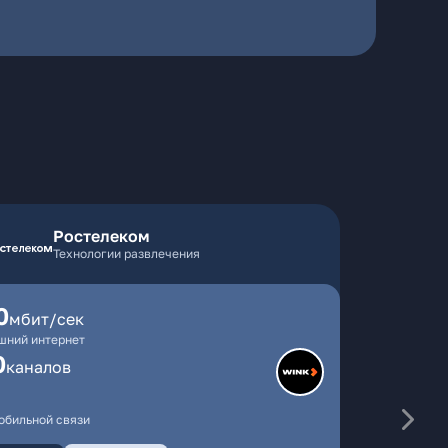
Ростелеком
Технологии развлечения
0
мбит/сек
шний интернет
0
каналов
обильной связи