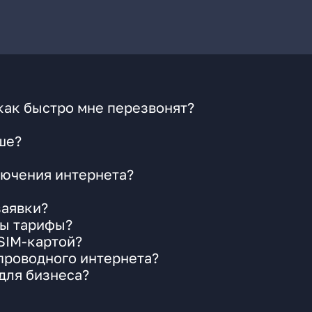
как быстро мне перезвонят?
ше?
ючения интернета?
заявки?
ны тарифы?
 SIM-картой?
 проводного интернета?
для бизнеса?