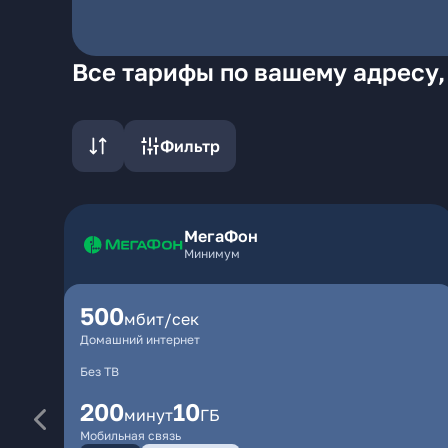
Все тарифы по вашему адресу,
Фильтр
МегаФон
Минимум
500
мбит/сек
Домашний интернет
Без ТВ
200
10
минут
ГБ
Мобильная связь