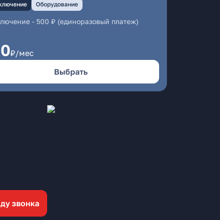
ключение
Оборудование
ключение
-
500 ₽ (единоразовый платеж)
50
₽/мес
Выбрать
ду звонка