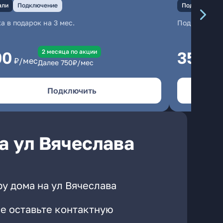
али
Подключение
Подключение
а в подарок на 3 мес.
Подключени
2 месяцa по акции
00
350
₽/мес
₽/м
Далее
750
₽/мес
Подключить
а ул Вячеслава
у дома на ул Вячеслава
е оставьте контактную