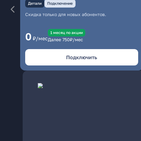
Детали
Подключение
Скидка только для новых абонентов.
1 месяц по акции
0
₽/мес
Далее
750
₽/мес
Подключить