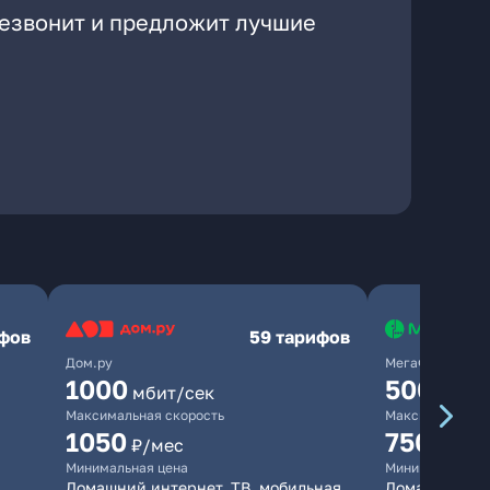
резвонит и предложит лучшие
ифов
59 тарифов
Дом.ру
МегаФон
1000
500
мбит/сек
мбит/
Максимальная скорость
Максимальная 
1050
750
₽/мес
₽/мес
Минимальная цена
Минимальная ц
Домашний интернет, ТВ, мобильная
Домашний ин