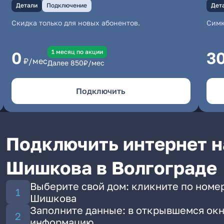
Детали
Подключение
Дет
Скидка только для новых абонентов.
Симк
1 месяц по акции
0
3
₽/мес
Далее
850
₽/мес
Подключить
Подключить интернет н
Шишкова в Волгограде
Выберите свой дом: кликните по номер
Шишкова
Заполните данные: в открывшемся окн
информацию