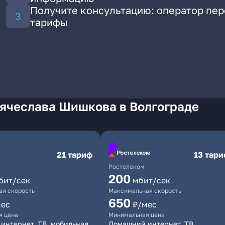
Получите консультацию: оператор пе
тарифы
Вячеслава Шишкова в Волгограде
21 тариф
13 тар
Ростелеком
200
бит/сек
мбит/сек
я скорость
Максимальная скорость
650
мес
₽/мес
я цена
Минимальная цена
интернет, ТВ, мобильная
Домашний интернет, ТВ