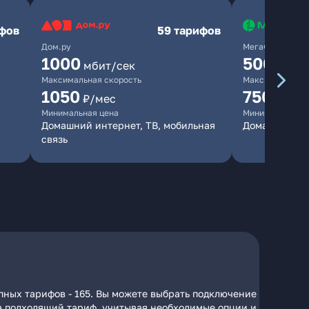
ифов
59 тарифов
Дом.ру
МегаФон
1000
500
мбит/сек
мбит/
Максимальная скорость
Максимальная 
1050
750
₽/мес
₽/мес
Минимальная цена
Минимальная ц
Домашний интернет, ТВ, мобильная
Домашний ин
связь
пных тарифов - 165. Вы можете выбрать подключение
 на подходящий тариф, учитывая необходимые опции и