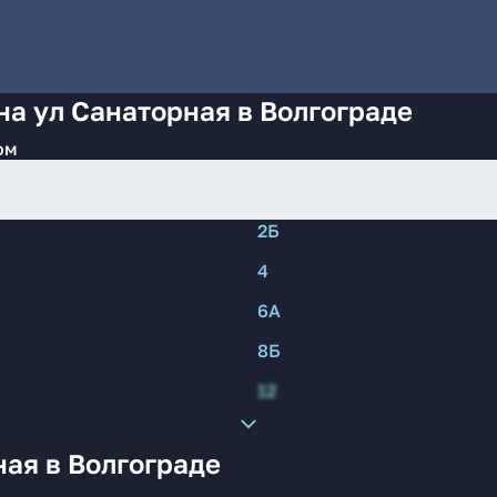
на ул Санаторная в Волгограде
ом
2Б
4
6А
8Б
12
ая в Волгограде