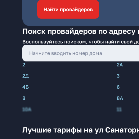
Найти провайдеров
Поиск провайдеров по адресу 
Воспользуйтесь поиском, чтобы найти свой д
2
2А
2Д
3
4Б
6
8
8А
10А
11
Лучшие тарифы на ул Санаторн