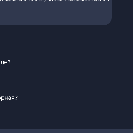
аде?
орная?