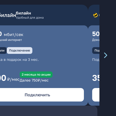
билайн
Удобный для дома
0
500
мбит/сек
мбит
шний интернет
Домашний инте
али
Подключение
Подключение
а в подарок на 3 мес.
Подключени
2 месяцa по акции
00
350
₽/мес
₽/м
Далее
750
₽/мес
Подключить