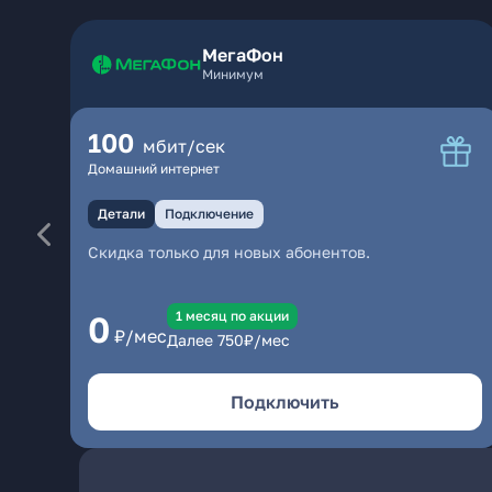
МегаФон
Минимум
100
мбит/сек
Домашний интернет
Детали
Подключение
Скидка только для новых абонентов.
1 месяц по акции
0
₽/мес
Далее
750
₽/мес
Подключить