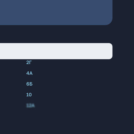
2Г
4А
6Б
10
12А