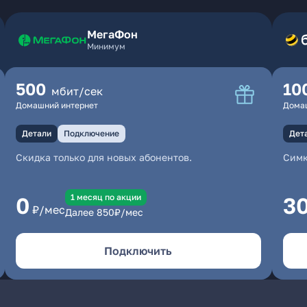
МегаФон
Минимум
500
10
мбит/сек
Домашний интернет
Дома
Детали
Подключение
Дет
Скидка только для новых абонентов.
Симк
1 месяц по акции
0
3
₽/мес
Далее
850
₽/мес
Подключить