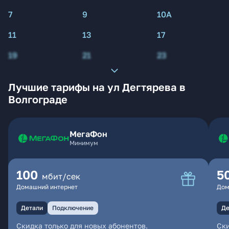
7
9
10А
11
13
17
19
21
23
Лучшие тарифы на ул Дегтярева в
Волгограде
МегаФон
Минимум
100
5
мбит/сек
Домашний интернет
Дом
Детали
Подключение
Де
Скидка только для новых абонентов.
Ски