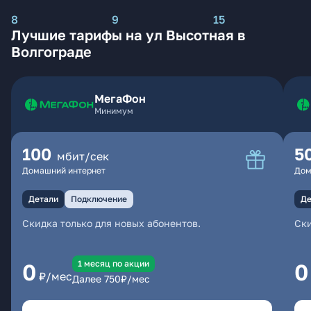
8
9
15
Лучшие тарифы на ул Высотная в
Волгограде
МегаФон
Минимум
100
5
мбит/сек
Домашний интернет
Дом
Детали
Подключение
Де
Скидка только для новых абонентов.
Ски
1 месяц по акции
0
0
₽/мес
Далее
750
₽/мес